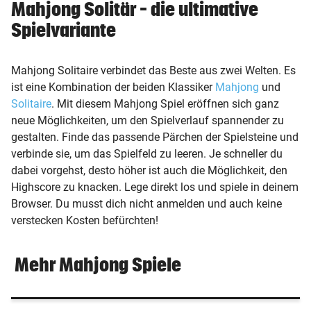
Mahjong Solitär – die ultimative
Spielvariante
expand_more
Kontakt
Mahjong Solitaire verbindet das Beste aus zwei Welten. Es
Karriere
ist eine Kombination der beiden Klassiker
Mahjong
und
Solitaire
. Mit diesem Mahjong Spiel eröffnen sich ganz
Werbung
neue Möglichkeiten, um den Spielverlauf spannender zu
gestalten. Finde das passende Pärchen der Spielsteine und
verbinde sie, um das Spielfeld zu leeren. Je schneller du
AGB / ANB
dabei vorgehst, desto höher ist auch die Möglichkeit, den
Highscore zu knacken. Lege direkt los und spiele in deinem
Datenschutz & Cookies
Browser. Du musst dich nicht anmelden und auch keine
verstecken Kosten befürchten!
Offenlegung
Mehr Mahjong Spiele
Impressum