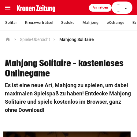
menu
Anmelden
close
Solitär
Kreuzworträtsel
Sudoku
Mahjong
eXchange
Bu
home
home
Spiele-Übersicht
Mahjong Solitaire
Startseite
crisis_alert
Ukraine-Krieg
Mahjong Solitaire – kostenloses
Onlinegame
coronavirus
Coronavirus
Es ist eine neue Art, Mahjong zu spielen, um dabei
maximalen Spielspaß zu haben! Entdecke Mahjong
expand_more
Nachrichten
Solitaire und spiele kostenlos im Browser, ganz
ohne Download!
expand_more
Community & Meinung
expand_more
Magazin & Freizeit