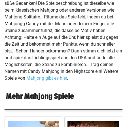
süße Gedanken! Die Spielbeschreibung ist dieselbe wie
beim klassischen Mahjong oder anderen Versionen wie
Mahjong Solitaire. Räume das Spielfeld, indem du bei
expand_more
Kontakt
Mahjongg Candy mit der Maus oder deinem Finger alle
Steine zusammenführst, die dasselbe Motiv haben.
Karriere
Achtung: Halte ein Auge auf die Uhr, hier spielst du gegen
die Zeit und bekommst mehr Punkte, wenn du schneller
Werbung
bist. Schon Hunger bekommen? Dann stimm dich jetzt ein
und spiel das Lieblingsspiel aus den USA und finde alle
AGB / ANB
Möglichkeiten, die Steine zu kombinieren. Trag deinen
Namen mit Candy Mahjong in den Highscore ein! Weitere
Spiele von
Mahjong gibt es hier
.
Datenschutz & Cookies
Offenlegung
Mehr Mahjong Spiele
Impressum