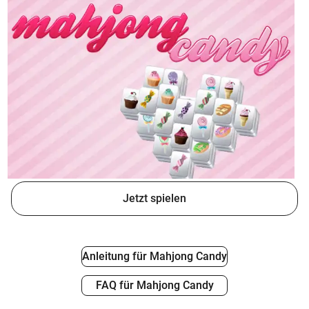
expand_more
Extras
tv
expand_more
Krone TV
podcasts
Podcast
FirmenABC
Jetzt spielen
Rezept der Woche
Ratgeber
Anleitung für Mahjong Candy
FAQ für Mahjong Candy
Wohnwelten