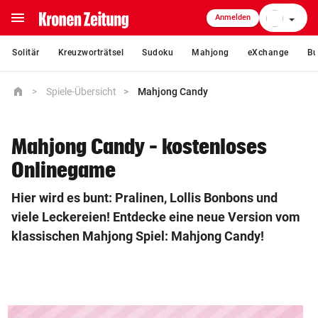
menu
Anmelden
close
Solitär
Kreuzworträtsel
Sudoku
Mahjong
eXchange
Bu
home
home
Spiele-Übersicht
Mahjong Candy
Startseite
crisis_alert
Ukraine-Krieg
Mahjong Candy – kostenloses
Onlinegame
coronavirus
Coronavirus
Hier wird es bunt: Pralinen, Lollis Bonbons und
viele Leckereien! Entdecke eine neue Version vom
expand_more
Nachrichten
klassischen Mahjong Spiel: Mahjong Candy!
expand_more
Community & Meinung
expand_more
Magazin & Freizeit