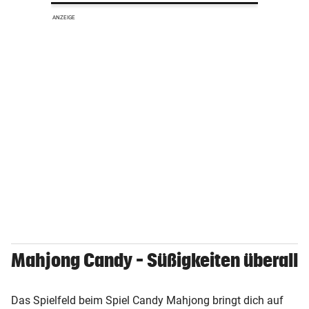
Special Deals
ANZEIGE
ÖBB
Voestalpine
Lehrling sucht Lehrling
article
ePaper
newspaper
Newsletter
storefront
Mahjong Candy – Süßigkeiten überall
Vorteilswelt
smartphone
Krone Mobil
Das Spielfeld beim Spiel Candy Mahjong bringt dich auf