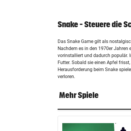
expand_more
Kontakt
Snake – Steuere die S
Karriere
Das Snake Game gilt als nostalgisc
Nachdem es in den 1970er Jahren e
Werbung
vorinstalliert und dadurch populär.
Futter. Sobald sie einen Apfel fris
AGB / ANB
Herausforderung beim Snake spielen
verloren.
Datenschutz & Cookies
Mehr Spiele
Offenlegung
Impressum