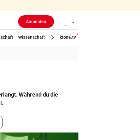
Anmelden
tschaft
Wissenschaft
Gericht
krone.tv
Kolumnen
Freizeit
Reise
Tie
erlangt. Während du die
l.