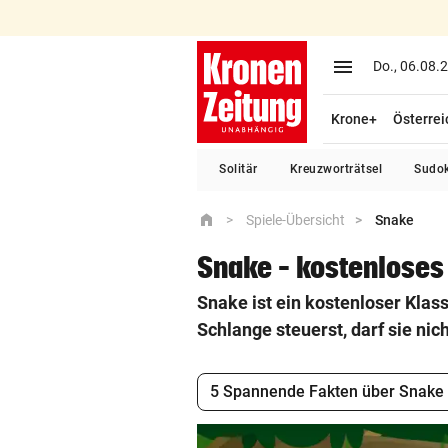
close
menu
Do., 06.08.
Krone+
Österrei
home
Startseite
Solitär
Kreuzworträtsel
Sudo
crisis_alert
Ukraine-Krieg
home
Spiele-Übersicht
Snake
coronavirus
Coronavirus
Snake – kostenlose
Snake ist ein kostenloser Klas
expand_more
Nachrichten
Schlange steuerst, darf sie ni
expand_more
Community & Meinung
5 Spannende Fakten über Snake
expand_more
Magazin & Freizeit