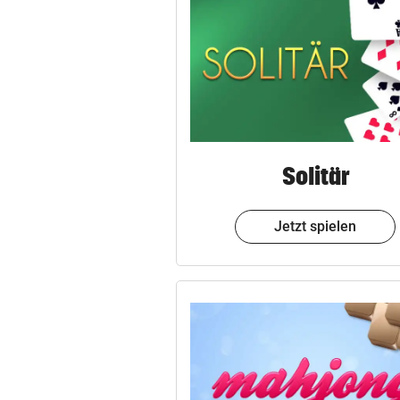
© Krone Multimedia GmbH & Co KG 2023
Muthgasse 2, 1190 Wien
Solitär
Jetzt spielen