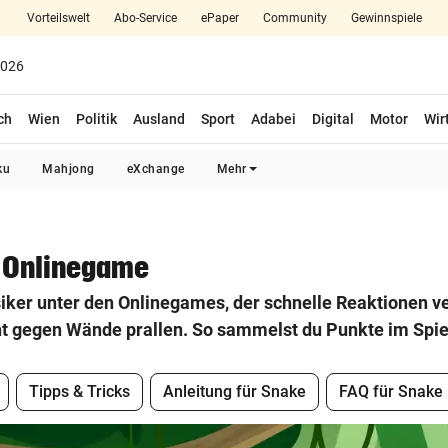
Vorteilswelt
Abo-Service
ePaper
Community
Gewinnspiele
2026
ch
Wien
Politik
Ausland
Sport
Adabei
Digital
Motor
Wir
ku
Mahjong
eXchange
Mehr
s Onlinegame
siker unter den Onlinegames, der schnelle Reaktionen v
cht gegen Wände prallen. So sammelst du Punkte im Spie
Tipps & Tricks
Anleitung für Snake
FAQ für Snake