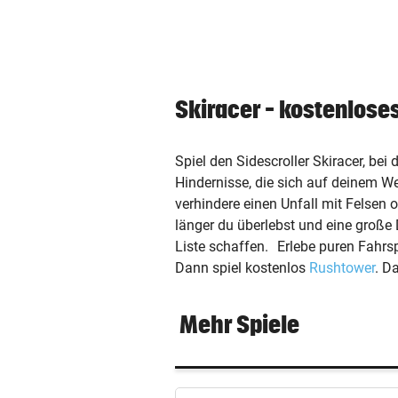
expand_more
Kontakt
Skiracer – kostenlose
Karriere
Werbung
Spiel den Sidescroller Skiracer, bei
Hindernisse, die sich auf deinem
AGB / ANB
verhindere einen Unfall mit Felsen
länger du überlebst und eine große
Datenschutz & Cookies
Liste schaffen. Erlebe puren Fahrs
Dann spiel kostenlos
Rushtower
. D
Offenlegung
Mehr Spiele
Impressum