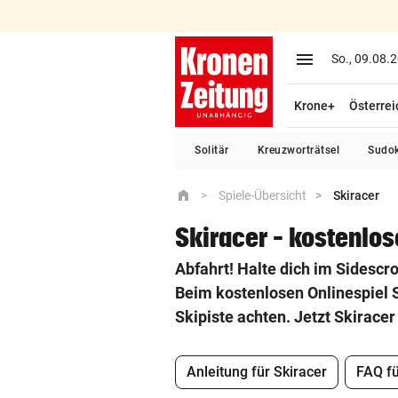
close
menu
So., 09.08.
Krone+
Österrei
home
Startseite
Solitär
Kreuzworträtsel
Sudo
crisis_alert
Ukraine-Krieg
home
Spiele-Übersicht
Skiracer
coronavirus
Coronavirus
Skiracer – kostenlo
Abfahrt! Halte dich im Sidescro
expand_more
Nachrichten
Beim kostenlosen Onlinespiel S
Skipiste achten. Jetzt Skirac
expand_more
Community & Meinung
Anleitung für Skiracer
FAQ fü
expand_more
Magazin & Freizeit