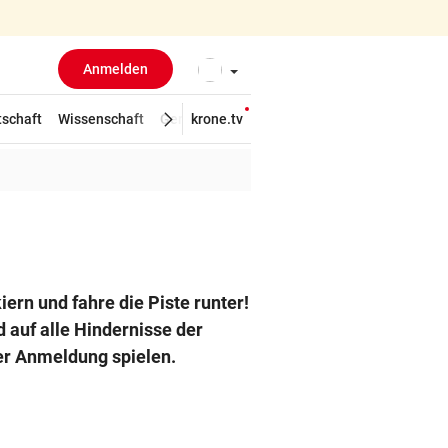
Anmelden
tschaft
Wissenschaft
Gericht
krone.tv
Kolumnen
Freizeit
Reise
Tie
ern und fahre die Piste runter!
 auf alle Hindernisse der
er Anmeldung spielen.