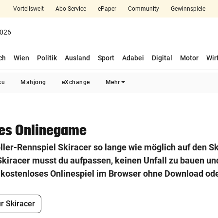
Vorteilswelt
Abo-Service
ePaper
Community
Gewinnspiele
2026
ch
Wien
Politik
Ausland
Sport
Adabei
Digital
Motor
Wir
ku
Mahjong
eXchange
Mehr
ses Onlinegame
ller-Rennspiel Skiracer so lange wie möglich auf den Ski
kiracer musst du aufpassen, keinen Unfall zu bauen und
er kostenloses Onlinespiel im Browser ohne Download od
r Skiracer