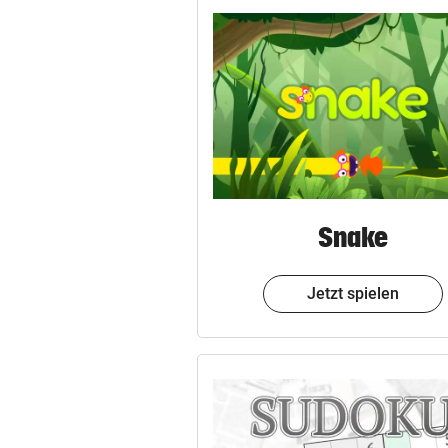
© Krone Multimedia GmbH & Co KG 2023
Muthgasse 2, 1190 Wien
Snake
Jetzt spielen