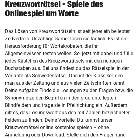
Kreuzworträtsel – Spiele das
Onlinespiel um Worte
expand_more
Kontakt
Das Lösen von Kreuzworträtseln ist seit jeher ein beliebter
Karriere
Zeitvertreib. Unzählige Gamer lösen sie täglich. Es ist die
Herausforderung für Wortakrobaten, die ihr
Werbung
Allgemeinwissen testen wollen. Sei jetzt mit dabei und fülle
jedes Kästchen des Kreuzworträtsels mit den richtigen
Buchstaben aus. Bei uns findest du das Rätselspiel in der
AGB / ANB
Variante als Schwedenrätsel. Das ist der Klassiker, den
man aus der Zeitung und aus vielen Zeitschriften kennt.
Datenschutz & Cookies
Deine Aufgabe: Finde die Lösungen zu den Fragen bzw. die
Synonyme zu den Begriffen in den grau unterlegten
Offenlegung
Blindfeldern und trage sie in Pfeilrichtung ein. Außerdem
gilt es, das Lösungswort aus den mit Zahlen bezeichneten
Impressum
Feldern zu finden. Deine Vorteile: Du kannst unser
Kreuzworträtsel online kostenlos spielen – ohne
Anmeldung oder Download. Stelle dich den Fragen rund