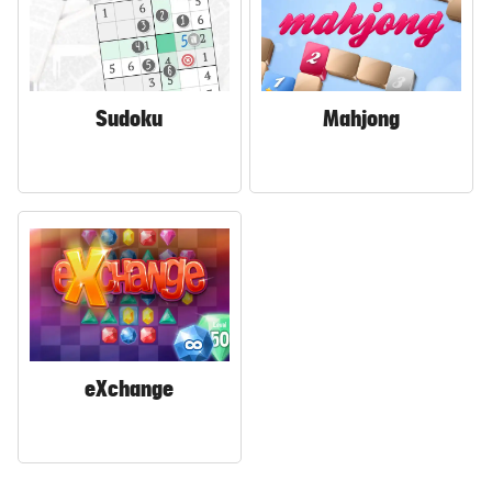
Sudoku
Mahjong
eXchange