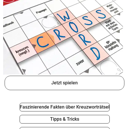
expand_more
Extras
tv
expand_more
Krone TV
podcasts
Podcast
FirmenABC
Jetzt spielen
Rezept der Woche
Ratgeber
Faszinierende Fakten über Kreuzworträtsel
Tipps & Tricks
Wohnwelten