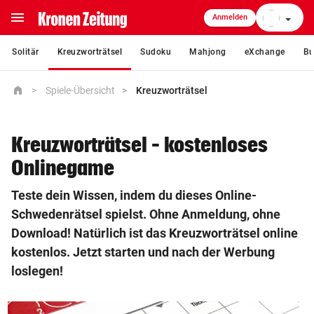
menu
Anmelden
close
Solitär
Kreuzworträtsel
Sudoku
Mahjong
eXchange
Bu
home
home
Spiele-Übersicht
Kreuzworträtsel
Startseite
crisis_alert
Ukraine-Krieg
Kreuzworträtsel – kostenloses
Onlinegame
coronavirus
Coronavirus
Teste dein Wissen, indem du dieses Online-
Schwedenrätsel spielst. Ohne Anmeldung, ohne
expand_more
Nachrichten
Download! Natürlich ist das Kreuzworträtsel online
kostenlos. Jetzt starten und nach der Werbung
expand_more
Community & Meinung
loslegen!
expand_more
Magazin & Freizeit